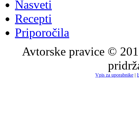
Nasveti
Recepti
Priporočila
Avtorske pravice © 201
pridr
Vpis za uporabnike
|
I